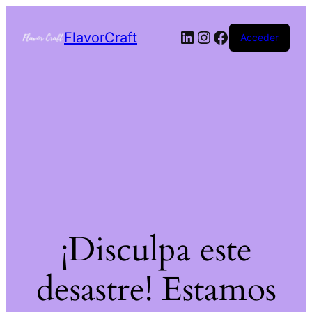
FlavorCraft
Acceder
¡Disculpa este
desastre! Estamos