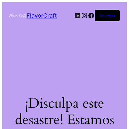
FlavorCraft
Acceder
¡Disculpa este
desastre! Estamos