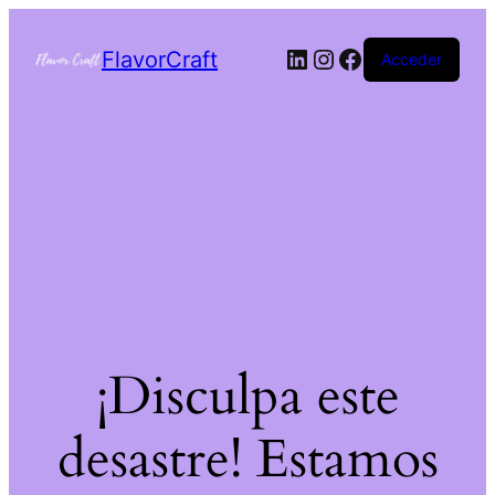
FlavorCraft
Acceder
¡Disculpa este
desastre! Estamos