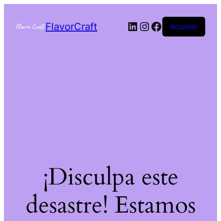
FlavorCraft
Acceder
¡Disculpa este
desastre! Estamos