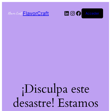
FlavorCraft
Acceder
¡Disculpa este
desastre! Estamos