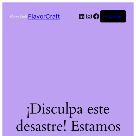
FlavorCraft
Acceder
¡Disculpa este
desastre! Estamos