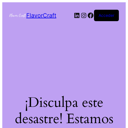
FlavorCraft
Acceder
¡Disculpa este
desastre! Estamos