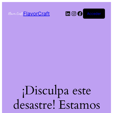
FlavorCraft
Acceder
¡Disculpa este
desastre! Estamos