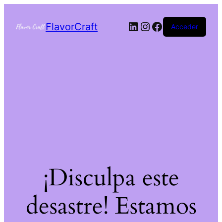
FlavorCraft
Acceder
¡Disculpa este
desastre! Estamos