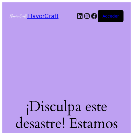
FlavorCraft
Acceder
¡Disculpa este
desastre! Estamos