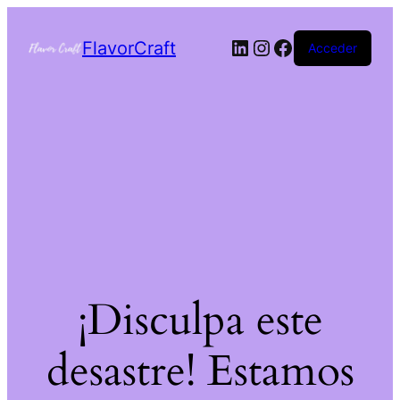
FlavorCraft
Acceder
¡Disculpa este
desastre! Estamos