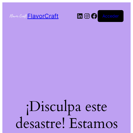
FlavorCraft
Acceder
¡Disculpa este
desastre! Estamos