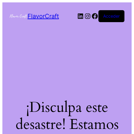
FlavorCraft
Acceder
¡Disculpa este
desastre! Estamos