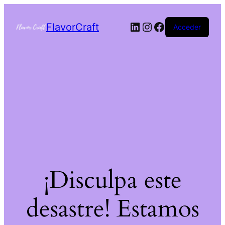
FlavorCraft
Acceder
¡Disculpa este
desastre! Estamos