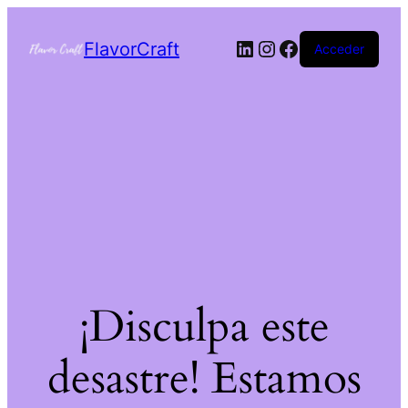
FlavorCraft
Acceder
¡Disculpa este
desastre! Estamos