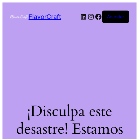
FlavorCraft
Acceder
¡Disculpa este
desastre! Estamos