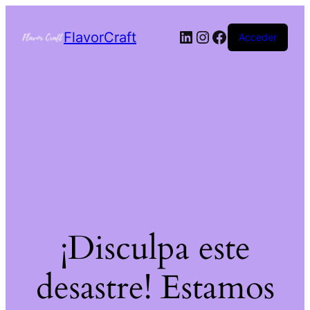
FlavorCraft
Acceder
¡Disculpa este
desastre! Estamos