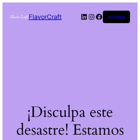
FlavorCraft
Acceder
¡Disculpa este
desastre! Estamos