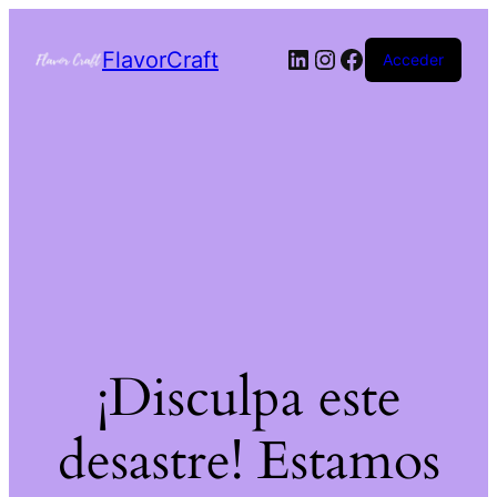
FlavorCraft
Acceder
¡Disculpa este
desastre! Estamos