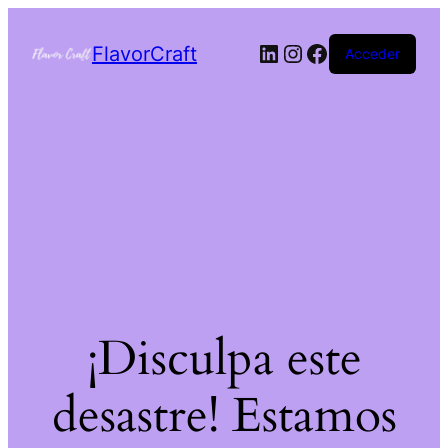
FlavorCraft
Acceder
¡Disculpa este
desastre! Estamos