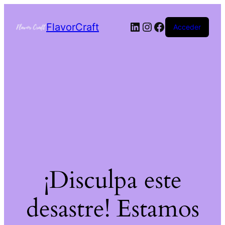
FlavorCraft
Acceder
¡Disculpa este
desastre! Estamos