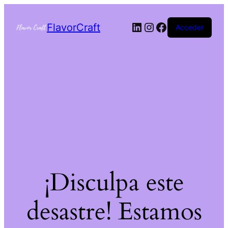
FlavorCraft
Acceder
¡Disculpa este
desastre! Estamos