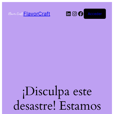
FlavorCraft
Acceder
¡Disculpa este
desastre! Estamos