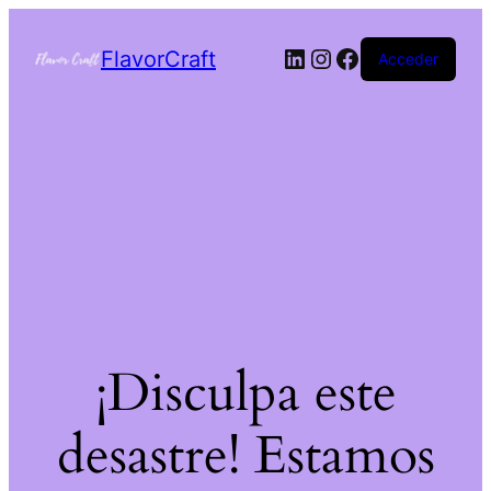
FlavorCraft
Acceder
¡Disculpa este
desastre! Estamos