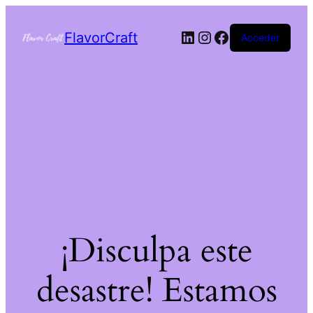
FlavorCraft
Acceder
¡Disculpa este
desastre! Estamos