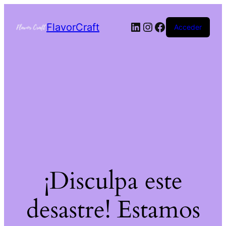
FlavorCraft
Acceder
¡Disculpa este
desastre! Estamos