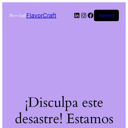
FlavorCraft
Acceder
¡Disculpa este
desastre! Estamos