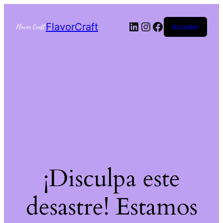
FlavorCraft
Acceder
¡Disculpa este
desastre! Estamos