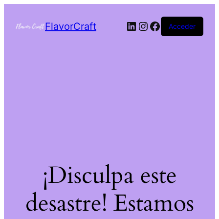
FlavorCraft
Acceder
¡Disculpa este
desastre! Estamos