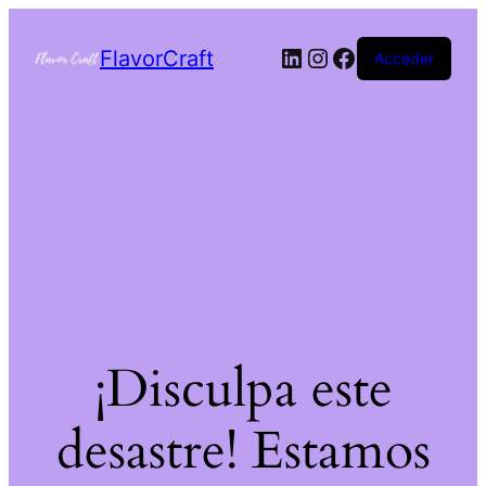
FlavorCraft
Acceder
¡Disculpa este
desastre! Estamos