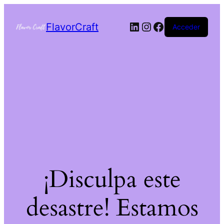
FlavorCraft
Acceder
¡Disculpa este
desastre! Estamos