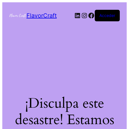
FlavorCraft
Acceder
¡Disculpa este
desastre! Estamos