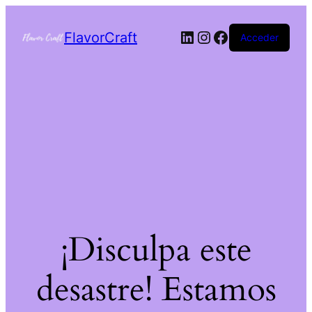
FlavorCraft
Acceder
¡Disculpa este
desastre! Estamos