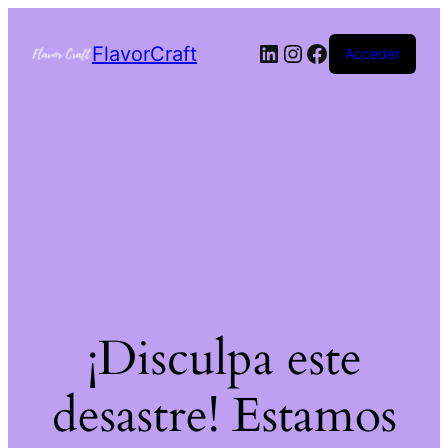
FlavorCraft
Acceder
¡Disculpa este
desastre! Estamos