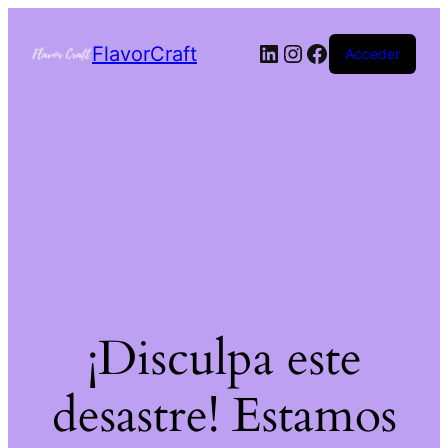
FlavorCraft
Acceder
¡Disculpa este
desastre! Estamos