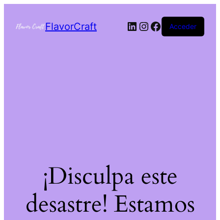
FlavorCraft
Acceder
¡Disculpa este
desastre! Estamos