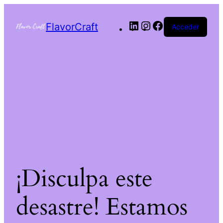
FlavorCraft
Acceder
¡Disculpa este
desastre! Estamos