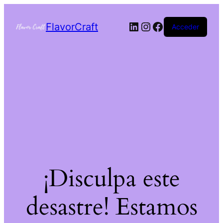
FlavorCraft
Acceder
¡Disculpa este
desastre! Estamos