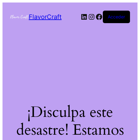
FlavorCraft
Acceder
¡Disculpa este
desastre! Estamos