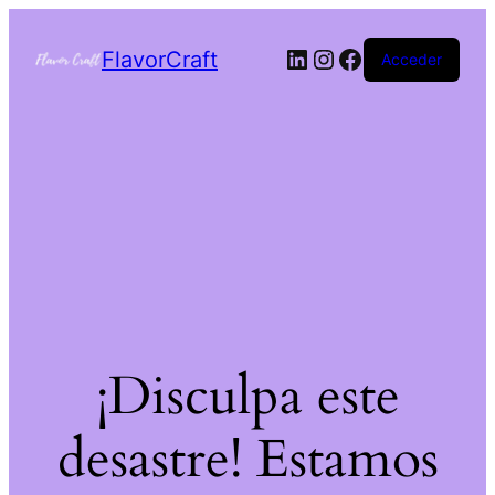
FlavorCraft
Acceder
¡Disculpa este
desastre! Estamos